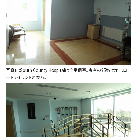
写真６：South County Hospitalは全室個室。患者の95%は地元ロ
ードアイランド州から。