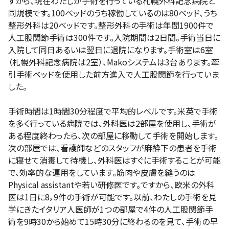
すから、現在わたしが手術を行っている札幌外科記念病院と
同規模です。100ベッドのうち稼働しているのは80ベッド、うち
整形外科は20ベッドです。整形外科の手術は年間1900件で
人工股関節手術は300件です。入院期間は2日間。手術当日に
入院して同日あるいは翌日に退院になります。手術室は6室
（札幌外科記念病院は2室）、Makoシステムは3台あります。牽
引手術ベッドを使用した前方進入で人工股関節を行っていま
した。
手術時間は1時間30分程度で平均的レベルです。米英で手術
を多く行っている病院では、外科医は2部屋を使用し、手術が
ある程度終わったら、次の部屋に移動して手術を開始します。
次の部屋では、看護師などのスタッフが麻酔下の患者を手術
に寝せて消毒して待機し、外科医はすぐに手術することが可能
で、効率的な運用をしています。筋肉や皮膚を縫うのは
Physical assistantや若い研修医です。ですから、欧米の外科
医は1日に8，9件の手術が可能です。以前、わたしの手術を見
学にきたイタリア人医師が1つの部屋で4件の人工股関節手
術を9時30から始めて15時30分に終わるのを見て、手術の早