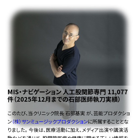
MIS・ナビゲーション 人工股関節専門
11,077
件（2025年12月までの石部医師執刀実績）
このたび、当クリニック院長 石部基実 が、芸能プロダクショ
ン
（株）サンミュージックプロダクション
に所属することとな
りました。 今後は、医療活動に加え、メディア出演や講演活