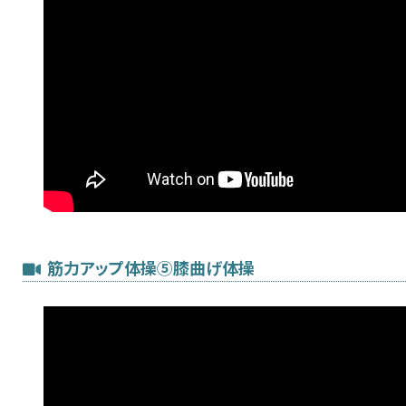
筋力アップ体操⑤膝曲げ体操