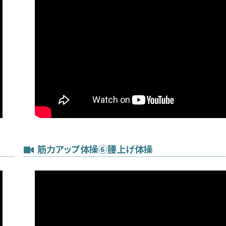
筋力アップ体操⑥腰上げ体操