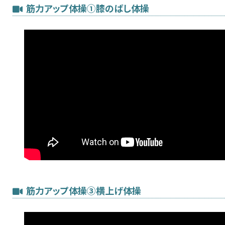
筋力アップ体操①膝のばし体操
筋力アップ体操③横上げ体操