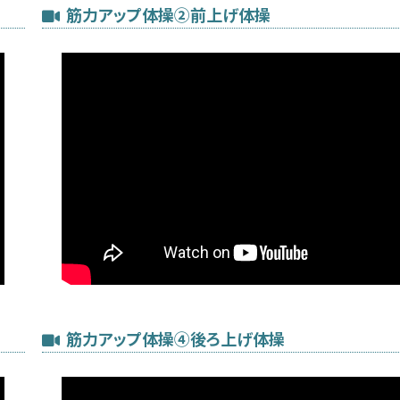
筋力アップ体操②前上げ体操
筋力アップ体操④後ろ上げ体操