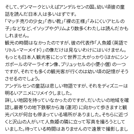
そして、デンマークといえばアンデルセンの国。幼い頃彼の童
話を読んだ日本人は多いはずです。
「マッチ売りの少女」「赤い靴」「裸の王様」「みにくいアヒルの
子」などなど、イソップやグリムより数多くわたしは読んだかも
しれません。
観光の時間はなかったのですが、彼の代表作「人魚姫（英語で
リトル・マーメイド）」の像だけは見ないわけにはいけません。
もっとも日本人観光客にとって世界三大がっかり（ほかにシン
ガポールのマーライオン像、ブリュッセルの小便小僧）の一つ
ですが、それでも多くの観光客が行くのは幼い頃の記憶がそう
させるのでしょう。
アンデルセンの童話は悲しい物語ですが、それをディズニーは
明るいアニメにリメイクしました。
詳しい地図を持っていなかったのですが、だいたいの地域を確
認し最寄りの地下鉄駅から海（運河）に向かって歩きますと観
光バスが何台も停まっている場所がありました。そちらに近づ
くと沢山の人がいて人魚姫の隣に立って写真を撮ろうとして
いました。待っている時間はありませんので遠景で撮影しまし